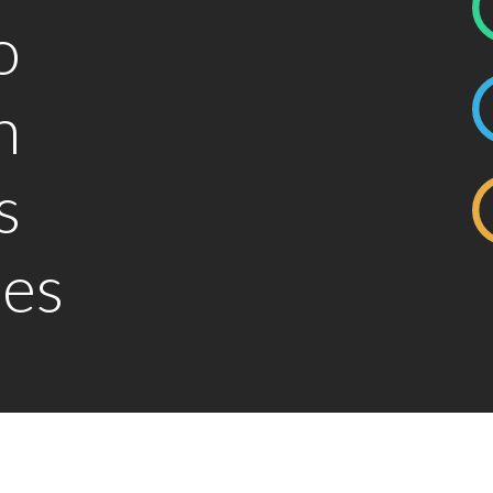
o
n
s
nes