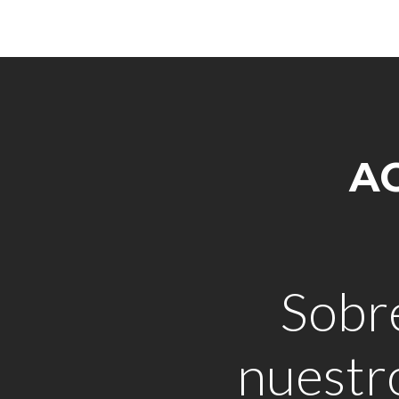
A
Sobr
nuestr