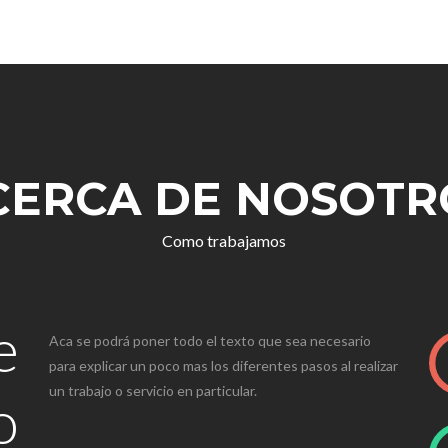
CERCA DE NOSOTR
Como trabajamos
e
Aca se podrá poner todo el texto que sea necesario
para explicar un poco mas los diferentes pasos al realizar
un trabajo o servicio en particular.
o